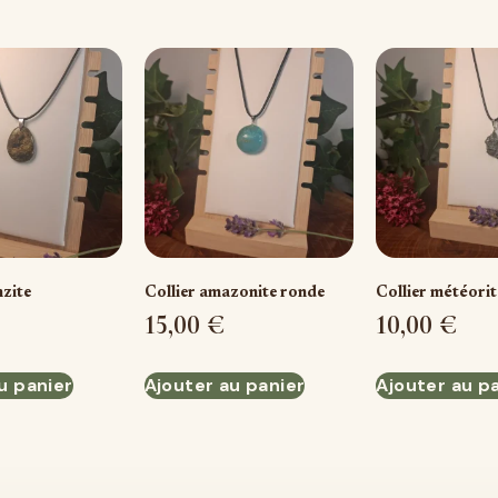
nzite
Collier amazonite ronde
Collier météorit
15,00
€
10,00
€
u panier
Ajouter au panier
Ajouter au p