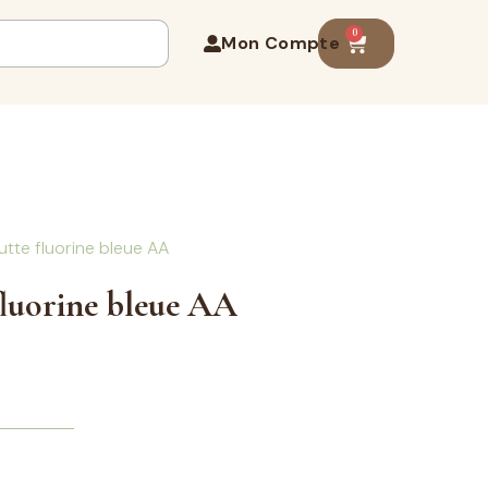
0
Mon Compte
utte fluorine bleue AA
fluorine bleue AA