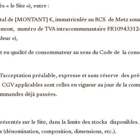
ès « le Site »), entre :
apital de [MONTANT] €, immatriculée au RCS de Metz sous 
ulquemont, numéro de TVA intracommunautaire FR10943312
deur »),
t en qualité de consommateur au sens du Code de la consom
l’acceptation préalable, expresse et sans réserve des pré
GV applicables sont celles en vigueur au jour de la comm
commandes déjà passées.
ésentés sur le Site, dans la limite des stocks disponibles. 
s (dénomination, composition, dimensions, etc.).