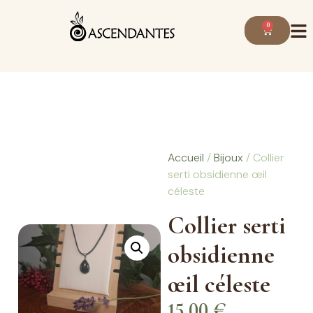
0
Accueil
/
Bijoux
/ Collier
serti obsidienne œil
céleste
Collier serti
obsidienne
œil céleste
15,00
€