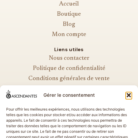
Accueil
Boutique
Blog
Mon compte
Liens utiles
Nous contacter
Politique de confidentialité
Conditions générales de vente
Mentions légales
Gérer le consentement
Politique de cookies
Pour offrir les meilleures expériences, nous utilisons des technologies
telles que les cookies pour stocker et/ou accéder aux informations des
appareils. Le fait de consentir à ces technologies nous permettra de
Pierres de lithothérapie sélectionnées avec soin et
traiter des données telles que le comportement de navigation ou les ID
bijoux artisanaux confectionnés dans notre atelier
uniques sur ce site. Le fait de ne pas consentir ou de retirer son
consentement peut avoir un effet négatif sur certaines caractéristiques