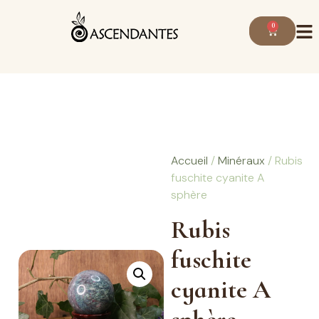
0
Accueil
/
Minéraux
/ Rubis
fuschite cyanite A
sphère
Rubis
fuschite
cyanite A