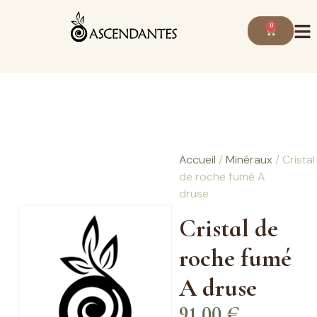
0
Accueil
/
Minéraux
/ Cristal
de roche fumé A
druse
Cristal de
roche fumé
A druse
91,00
€