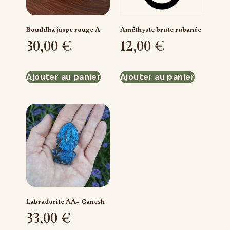
Bouddha jaspe rouge A
Améthyste brute rubanée
30,00
€
12,00
€
Ajouter au panier
Ajouter au panier
Labradorite AA+ Ganesh
33,00
€