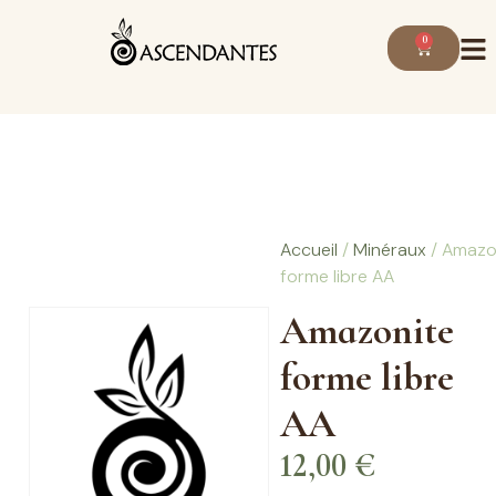
0
Accueil
/
Minéraux
/ Amazo
forme libre AA
Amazonite
forme libre
AA
12,00
€