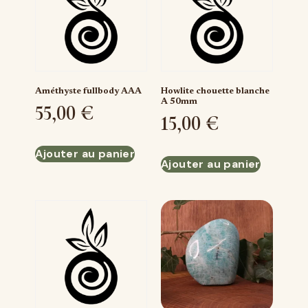
Améthyste fullbody AAA
Howlite chouette blanche
A 50mm
55,00
€
15,00
€
Ajouter au panier
Ajouter au panier